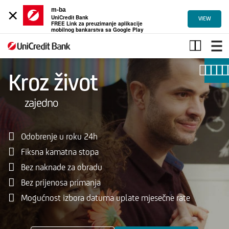
×
m-ba
UniCredit Bank
VIEW
FREE Link za preuzimanje aplikacije
mobilnog bankarstva sa Google Play
Gotovinski
krediti
Kroz život
zajedno
Odobrenje u roku 24h
Fiksna kamatna stopa
Bez naknade za obradu
Bez prijenosa primanja
Mogućnost izbora datuma uplate mjesečne rate