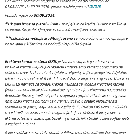
Obavijest o kamatnim stopama za kredite koji će biti realizirani od
01.06.2026. do 30.09.2026. godine možete preuzeti
OVDJE
.
Ponuda vrijedi do
30.09.2026.
**Ukupan iznos za platiti
u BAM
- zbroj glavnice kredita i ukupnih troškova
po kreditu što je detaljno prikazano u Informacijskim listovima.
***Naknada za vođenje kreditnog računa se
ne obračunava i ne naplaćuje u
poslovanju s klijentima na području Republike Srpske.
Efektivna kamatna stopa (EKS)
je kamatna stopa, koja odražava sve
troškove kredita, uključujući redovnu i interkalarnu kamatu obračunatu na
odabrani iznos i odabrani rok otplate za klijenta, koji posjeduje tekući/platno-
tekući račun u UniCredit Bank d.d., s isplatom zadnji dan u mjesecu. U izračun
EKS ulazi naknada za obradu kredita, naknada za vođenje kreditnog računa
(koja se ne obračunava i ne naplaćuje u poslovanju s klijentima na području
Republike Srpske), troškovi police osiguranja (otplate/života ako se ugovara
gotovinski kredit s policom osiguranja) i troškovi ostalih instrumenata
osiguranja (mjenice, suglasnosti o zapljeni). Za izračun EKS uzeti su sljedeći
iznosi troškova instrumenata osiguranja, koje ne definira Banka, a ovise o
aktima ovlaštenih institucija: trošak mjenica 10 KM i trošak ovjere suglasnosti
o zapljeni 9,36 KM.
Banka zadržava pravo duže obrade zahtjeva temeljem individualne procjene