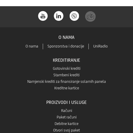
a
store-
a
O NAMA
O nama
Sponzorstva i donacije
UniRadio
KREDITIRANJE
Gotovinski krediti
Stambeni krediti
Namjenski krediti za finansiranje solarnih panela
Kreditne kartice
PROIZVODI I USLUGE
Računi
Paket računi
Debitne kartice
Otvori svoj paket