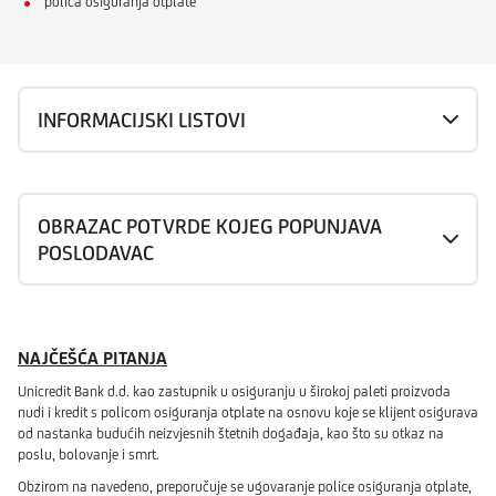
polica osiguranja otplate
INFORMACIJSKI LISTOVI
OBRAZAC POTVRDE KOJEG POPUNJAVA
POSLODAVAC
NAJČEŠĆA PITANJA
Unicredit Bank d.d. kao zastupnik u osiguranju u širokoj paleti proizvoda
nudi i kredit s policom osiguranja otplate na osnovu koje se klijent osigurava
od nastanka budućih neizvjesnih štetnih događaja, kao što su otkaz na
poslu, bolovanje i smrt.
Obzirom na navedeno, preporučuje se ugovaranje police osiguranja otplate,