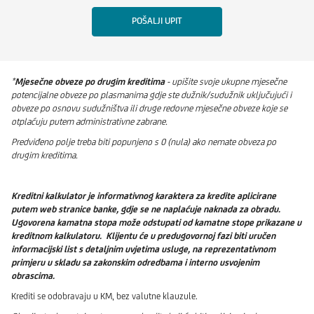
POŠALJI UPIT
*
Mjesečne obveze po drugim kreditima
- upišite svoje ukupne mjesečne
potencijalne obveze po plasmanima gdje ste dužnik/sudužnik uključujući i
obveze po osnovu sudužništva ili druge redovne mjesečne obveze koje se
otplaćuju putem administrativne zabrane.
Predviđeno polje treba biti popunjeno s 0 (nula) ako nemate obveza po
drugim kreditima.
Kreditni kalkulator je informativnog karaktera za kredite aplicirane
putem web stranice banke, gdje se ne naplaćuje naknada za obradu.
Ugovorena kamatna stopa može odstupati od kamatne stope prikazane u
kreditnom kalkulatoru. Klijentu će u predugovornoj fazi biti uručen
informacijski list s detaljnim uvjetima usluge, na reprezentativnom
primjeru u skladu sa zakonskim odredbama i interno usvojenim
obrascima.
Krediti se odobravaju u KM, bez valutne klauzule.