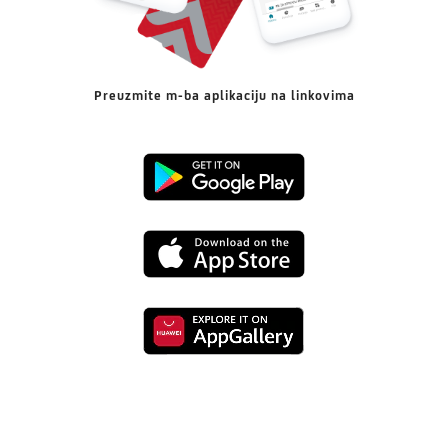
Preuzmite m-ba aplikaciju na linkovima
Preuzmi
s
Preuzmi
Google
s
Playa
Preuzmi
App
s
Store-
Huaweia