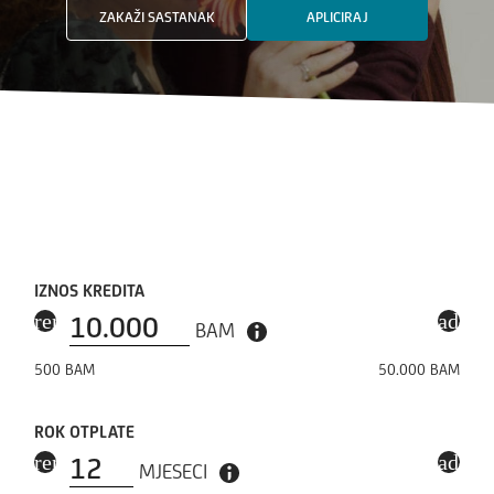
ZAKAŽI SASTANAK
APLICIRAJ
IZNOS KREDITA
remove
add
BAM
500
BAM
50
.
000
BAM
ROK OTPLATE
remove
add
MJESECI