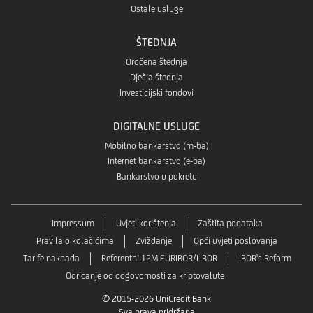
Ostale usluge
ŠTEDNJA
Oročena štednja
Dječja štednja
Investicijski fondovi
DIGITALNE USLUGE
Mobilno bankarstvo (m-ba)
Internet bankarstvo (e-ba)
Bankarstvo u pokretu
Impressum
Uvjeti korištenja
Zaštita podataka
Pravila o kolačićima
Zviždanje
Opći uvjeti poslovanja
Tarife naknada
Referentni 12M EURIBOR/LIBOR
IBOR's Reform
Odricanje od odgovornosti za kriptovalute
© 2015-2026 UniCredit Bank
Sva prava pridržana