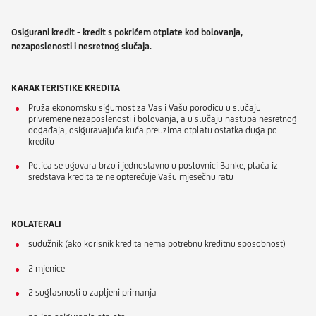
Osigurani kredit - kredit s pokrićem otplate kod bolovanja,
nezaposlenosti i nesretnog slučaja.
KARAKTERISTIKE KREDITA
Pruža ekonomsku sigurnost za Vas i Vašu porodicu u slučaju
privremene nezaposlenosti i bolovanja, a u slučaju nastupa nesretnog
događaja, osiguravajuća kuća preuzima otplatu ostatka duga po
kreditu
Polica se ugovara brzo i jednostavno u poslovnici Banke, plaća iz
sredstava kredita te ne opterećuje Vašu mjesečnu ratu
KOLATERALI
sudužnik (ako korisnik kredita nema potrebnu kreditnu sposobnost)
2 mjenice
2 suglasnosti o zapljeni primanja