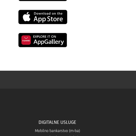
s
Preuzmi
Google
s
Playa
Preuzmi
App
s
Store-
Huaweia
a
store-
a
DIGITALNE USLUGE
Mobilno bankarstvo (m-ba)