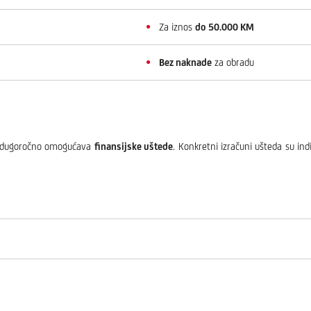
Za iznos
do 50.000 KM
Bez naknade
za obradu
ije dugoročno omogućava
finansijske uštede
. Konkretni izračuni ušteda su ind