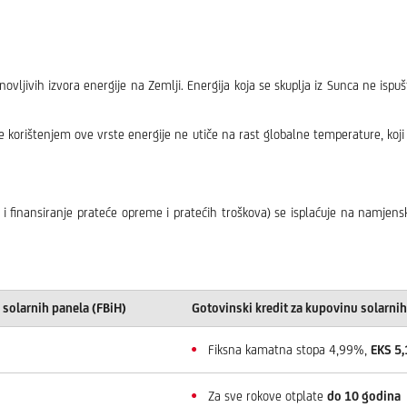
novljivih izvora energije na Zemlji. Energija koja se skuplja iz Sunca ne ispu
 se korištenjem ove vrste energije ne utiče na rast globalne temperature, ko
i i finansiranje prateće opreme i pratećih troškova) se isplaćuje na namjen
 solarnih panela (FBiH)
Gotovinski kredit za kupovinu solarnih
Fiksna kamatna stopa 4,99%,
EKS 5
Za sve rokove otplate
do 10 godina