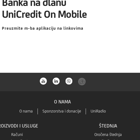
Banka na dlanu
UniCredit On Mobile
Preuzmite m-ba aplikaciju na linkovima
O NAMA
O nama
Sponzorstva i donacije
UniRadio
ROIZVODI I USLUGE
ŠTEDNJA
Računi
Oročena štednja