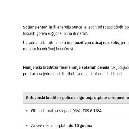
Solarna energija
ili energija Sunca je jedan od raspoloživih ob
fosilnih goriva (ugljena, plina ili nafte).
Ugradnja solarnih panela ima
pozitivan uticaj na okoliš
, jer
na putu ka održivoj budućnosti.
Namjenski kredit za finansiranje solarnih panela
(uključujuć
predračuna jednog od distributera navedenih na listi ispod.
Gotovinski kredit uz policu osiguranja otplate za kupovinu
Fiksna kamatna stopa 4,99%,
EKS 6,16%
Za sve rokove otplate
do 10 godina