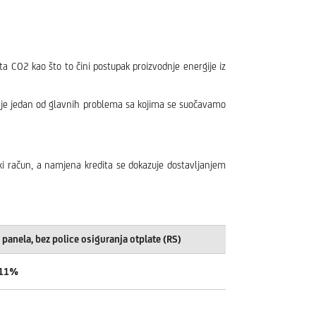
šta CO2 kao što to čini postupak proizvodnje energije iz
ji je jedan od glavnih problema sa kojima se suočavamo
ski račun, a namjena kredita se dokazuje dostavljanjem
 panela, bez police osiguranja otplate (RS)
,11%