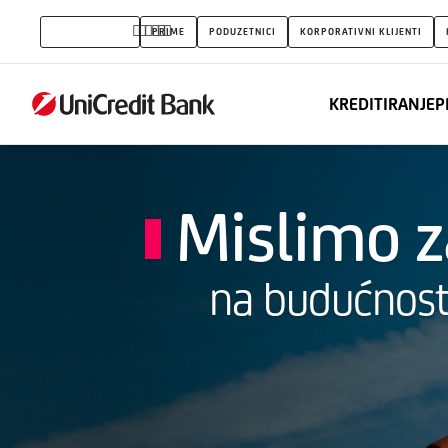
Namjenski
STANOVNIŠTVO
PRIME
PODUZETNICI
KORPORATIVNI KLIJENTI
krediti
za
KREDITIRANJE
P
finansiranje
solarnih
panela
Mislimo z
na budućnos