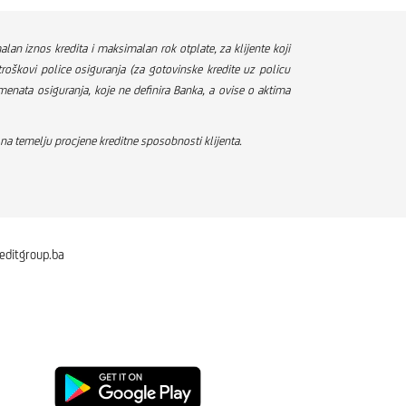
an iznos kredita i maksimalan rok otplate, za klijente koji
oškovi police osiguranja (za gotovinske kredite uz policu
umenata osiguranja, koje ne definira Banka, a ovise o aktima
a temelju procjene kreditne sposobnosti klijenta.
editgroup.ba
Preuzmi