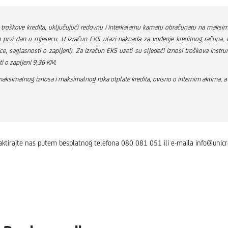
roškove kredita, uključujući redovnu i interkalarnu kamatu obračunatu na maksimal
 prvi dan u mjesecu. U izračun EKS ulazi naknada za vođenje kreditnog računa, tr
ce, saglasnosti o zapljeni). Za izračun EKS uzeti su sljedeći iznosi troškova instr
ti o zapljeni 9,36 KM.
ksimalnog iznosa i maksimalnog roka otplate kredita, ovisno o internim aktima, a n
taktirajte nas putem besplatnog telefona 080 081 051 ili e-maila info@unicr