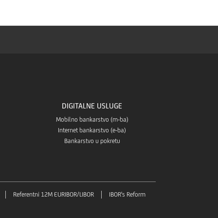
s
Store-
Huaweia
a
store-
a
DIGITALNE USLUGE
Mobilno bankarstvo (m-ba)
Internet bankarstvo (e-ba)
Bankarstvo u pokretu
Referentni 12M EURIBOR/LIBOR
IBOR's Reform