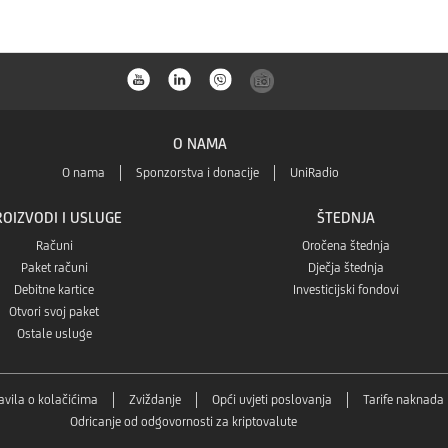
O NAMA
O nama
Sponzorstva i donacije
UniRadio
ROIZVODI I USLUGE
ŠTEDNJA
Računi
Oročena štednja
Paket računi
Dječja štednja
Debitne kartice
Investicijski fondovi
Otvori svoj paket
Ostale usluge
avila o kolačićima
Zviždanje
Opći uvjeti poslovanja
Tarife naknada
Odricanje od odgovornosti za kriptovalute