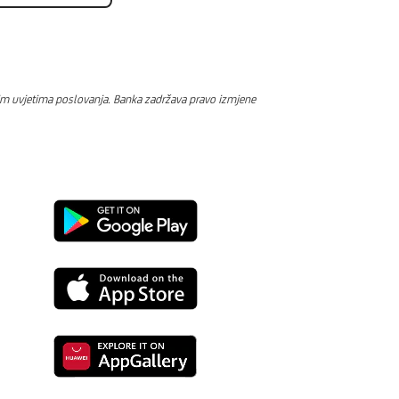
Općim uvjetima poslovanja. Banka zadržava pravo izmjene
Preuzmi
s
Preuzmi
Google
s
Playa
Preuzmi
App