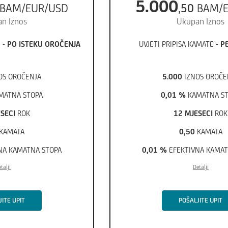
5
.
000
BAM/EUR/USD
,
50
BAM/
n Iznos
Ukupan Iznos
 -
PO ISTEKU OROČENJA
UVJETI PRIPISA KAMATE -
P
OS OROČENJA
5
.
000
IZNOS OROČE
MATNA STOPA
0,01
%
KAMATNA ST
ESECI
ROK
12 MJESECI
ROK
KAMATA
0,50
KAMATA
NA KAMATNA STOPA
0,01
%
EFEKTIVNA KAMAT
talji
Detalji
ITE UPIT
POŠALJITE UPIT