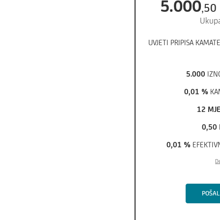
5
.
000
,
50
Ukupa
UVJETI PRIPISA KAMATE
5
.
000
IZN
0,01
%
KA
12 MJ
0,50
0,01
%
EFEKTIV
De
POŠALJ