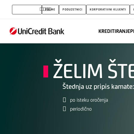
Oročena
STANOVNIŠTVO
PRIME
PODUZETNICI
KORPORATIVNI KLIJENTI
štednja
KREDITIRANJE
P
ŽELIM ŠT
Štednja uz pripis kamate
po isteku oročenja
periodično