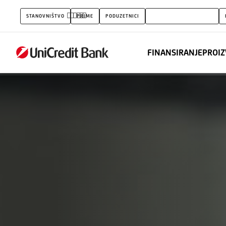
Korporativni
STANOVNIŠTVO
PRIME
PODUZETNICI
KORPORATIVNI KLIJENTI
klijenti
FINANSIRANJE
PROIZ