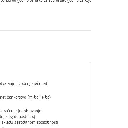
 period od godinu dana te za sve ostale godine za koje
otvaranje i vođenje računa)
rnet bankarstvo (m-ba i e-ba)
oračenje (odobravanje i
stojećeg dopuštenog
u skladu s kreditnom sposobnosti
ta)