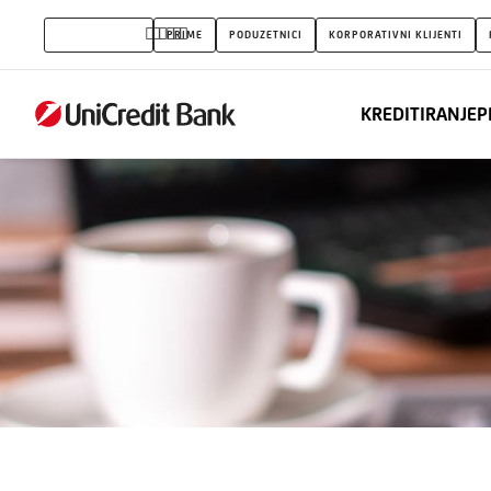
Paket
STANOVNIŠTVO
PRIME
PODUZETNICI
KORPORATIVNI KLIJENTI
računi
KREDITIRANJE
P