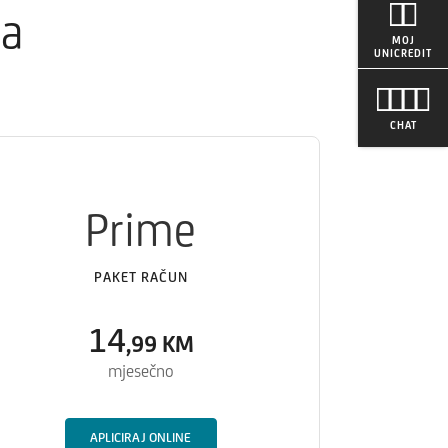
ga
MOJ
UNICREDIT
CHAT
Prime
PAKET RAČUN
14
,99
KM
mjesečno
APLICIRAJ ONLINE