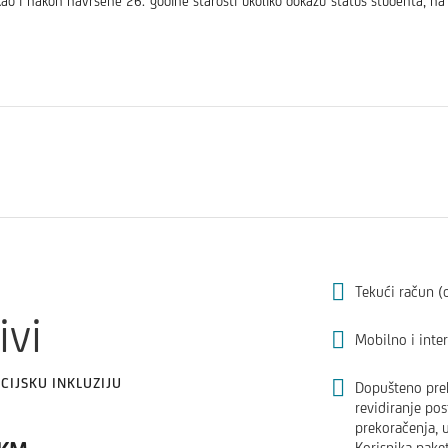
 kao i nakon navršene 26. godine starosti ukoliko dokažu status studenta, na
Tekući račun (
ivi
Mobilno i inte
CIJSKU INKLUZIJU
Dopušteno prek
revidiranje po
prekoračenja, 
Korisnika pake