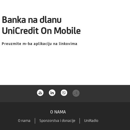
Banka na dlanu
UniCredit On Mobile
Preuzmite m-ba aplikaciju na linkovima
O NAMA
O nama
Sponzorstva i donacije
UniRadio