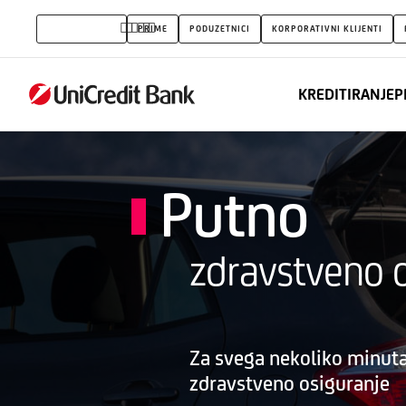
Putno
STANOVNIŠTVO
PRIME
PODUZETNICI
KORPORATIVNI KLIJENTI
zdravstveno
osiguranje
KREDITIRANJE
P
Putno
zdravstveno 
Za svega nekoliko minut
zdravstveno osiguranje