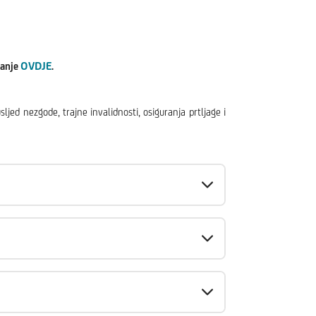
OVDJE
ranje
.
d nezgode, trajne invalidnosti, osiguranja prtljage i