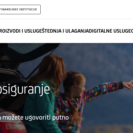
FINANSIJSKE INSTITUCIJE
ROIZVODI I USLUGE
ŠTEDNJA I ULAGANJA
DIGITALNE USLUGE
osiguranje
a možete ugovoriti putno