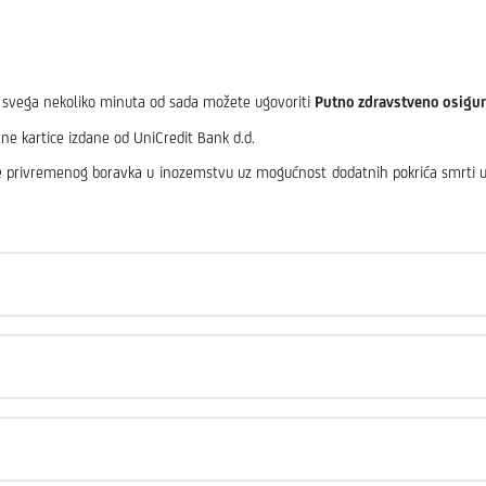
za svega nekoliko minuta od sada možete ugovoriti
Putno zdravstveno osigu
ne kartice izdane od UniCredit Bank d.d.
privremenog boravka u inozemstvu uz mogućnost dodatnih pokrića smrti uslje