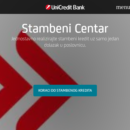
men
Stambeni Centar
Jednostavno realizirajte stambeni kredit uz samo jedan
dolazak u poslovnicu.
KORACI DO STAMBENOG KREDITA