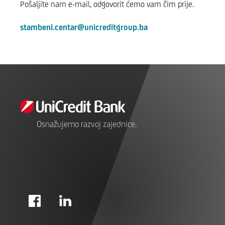
Pošaljite nam e-mail, odgovorit ćemo vam čim prije.
stambeni.centar@unicreditgroup.ba
Osnažujemo razvoj zajednice.