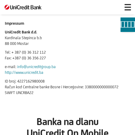
Impressum
Impressum
UniCredit Bank d.d.
Kardinala Stepinca b.b
88 000 Mostar
Tel: + 387 (0) 36 312 112
Fax: +387 (0) 36 356 227
e-mail:
info@unicreditgroup.ba
http://www.unicredit.ba
ID broj: 4227162980008
Račun kod Centralne banke Bosne i Hercegovine: 3380000000000072
SWIFT UNCRBA22
Banka na dlanu
UniCredit On Mobile