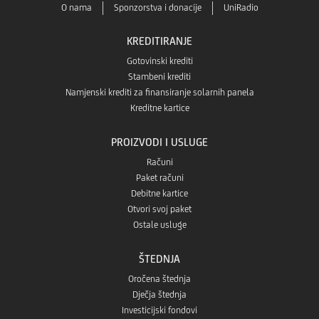
O nama
Sponzorstva i donacije
UniRadio
KREDITIRANJE
Gotovinski krediti
Stambeni krediti
Namjenski krediti za finansiranje solarnih panela
Kreditne kartice
PROIZVODI I USLUGE
Računi
Paket računi
Debitne kartice
Otvori svoj paket
Ostale usluge
ŠTEDNJA
Oročena štednja
Dječja štednja
Investicijski fondovi