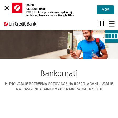
×
m-ba
UniCredit Bank
VIEW
FREE Link za preuzimanje aplikacije
mobilnog bankarstva sa Google Play
Bankarstvo
u
pokretu
Bankomati
HITNO VAM JE POTREBNA GOTOVINA? NA RASPOLAGANJU VAM JE
NAJRAŠIRENIJA BANKOMATSKA MREŽA NA TRŽIŠTU!