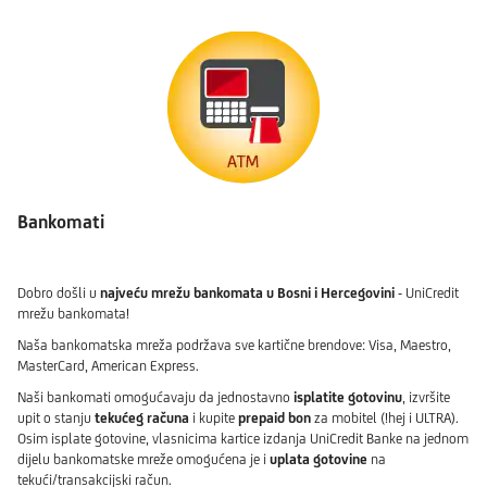
Bankomati
Dobro došli u
najveću mrežu bankomata u Bosni i Hercegovini
- UniCredit
mrežu bankomata!
Naša bankomatska mreža podržava sve kartične brendove: Visa, Maestro,
MasterCard, American Express.
Naši bankomati omogućavaju da jednostavno
isplatite gotovinu
, izvršite
upit o stanju
tekućeg računa
i kupite
prepaid bon
za mobitel (!hej i ULTRA).
Osim isplate gotovine, vlasnicima kartice izdanja UniCredit Banke na jednom
dijelu bankomatske mreže omogućena je i
uplata gotovine
na
tekući/transakcijski račun.