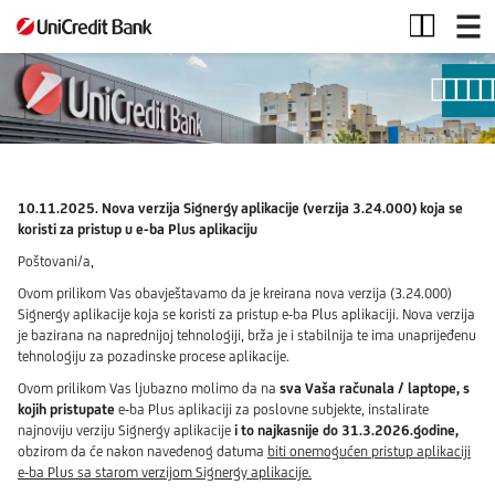
Obavijesti
10.11.2025. Nova verzija Signergy aplikacije (verzija 3.24.000) koja se
koristi za pristup u e-ba Plus aplikaciju
Poštovani/a,
Ovom prilikom Vas obavještavamo da je kreirana nova verzija (3.24.000)
Signergy aplikacije koja se koristi za pristup e-ba Plus aplikaciji. Nova verzija
je bazirana na naprednijoj tehnologiji, brža je i stabilnija te ima unaprijeđenu
tehnologiju za pozadinske procese aplikacije.
Ovom prilikom Vas ljubazno molimo da na
sva Vaša računala / laptope, s
kojih pristupate
e-ba Plus aplikaciji za poslovne subjekte, instalirate
najnoviju verziju Signergy aplikacije
i to najkasnije do 31.3.2026.godine,
obzirom da će nakon navedenog datuma
biti onemogućen pristup aplikaciji
e-ba Plus sa starom verzijom Signergy aplikacije.