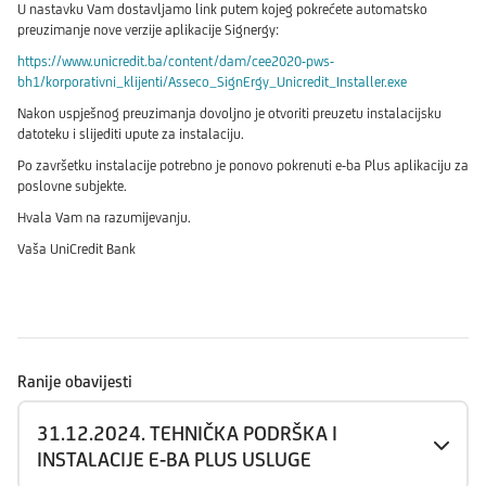
U nastavku Vam dostavljamo link putem kojeg pokrećete automatsko
preuzimanje nove verzije aplikacije Signergy:
https://www.unicredit.ba/content/dam/cee2020-pws-
bh1/korporativni_klijenti/Asseco_SignErgy_Unicredit_Installer.exe
Nakon uspješnog preuzimanja dovoljno je otvoriti preuzetu instalacijsku
datoteku i slijediti upute za instalaciju.
Po završetku instalacije potrebno je ponovo pokrenuti e-ba Plus aplikaciju za
poslovne subjekte.
Hvala Vam na razumijevanju.
Vaša UniCredit Bank
Ranije obavijesti
31.12.2024. TEHNIČKA PODRŠKA I
INSTALACIJE E-BA PLUS USLUGE