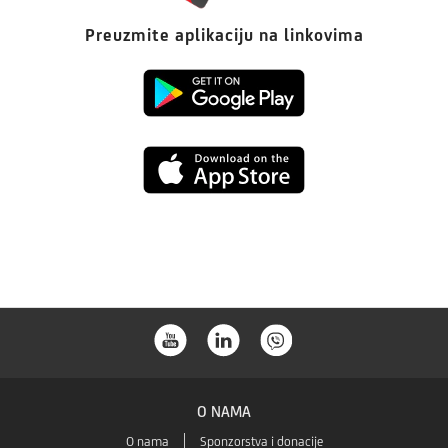
Preuzmite aplikaciju na linkovima
Preuzmi
s
Preuzmi
Google
s
Playa
App
Store-
a
O NAMA
O nama
Sponzorstva i donacije