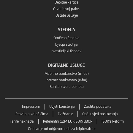
Debitne kartice
Otvori svoj paket
Ostale usluge
ŠTEDNJA
Oročena štednja
Dječja štednja
Investicijski fondovi
DIGITALNE USLUGE
Mobilno bankarstvo (m-ba)
Internet bankarstvo (e-ba)
Bankarstvo u pokretu
Impressum
Uvjeti korištenja
Zaštita podataka
Pravila o kolačićima
Zviždanje
Opći uvjeti poslovanja
Tarife naknada
Referentni 12M EURIBOR/LIBOR
IBOR's Reform
Odricanje od odgovornosti za kriptovalute