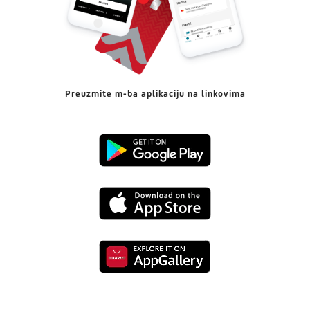
Preuzmite m-ba aplikaciju na linkovima
Preuzmi
s
Preuzmi
Google
s
Playa
Preuzmi
App
s
Store-