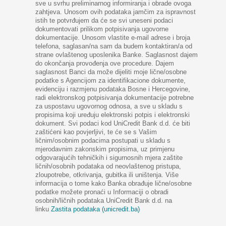
sve u svrhu preliminarnog informiranja i obrade ovoga
zahtjeva. Unosom ovih podataka jamčim za ispravnost
istih te potvrđujem da će se svi uneseni podaci
dokumentovati prilikom potpisivanja ugovorne
dokumentacije. Unosom vlastite e-mail adrese i broja
telefona, saglasan/na sam da budem kontaktiran/a od
strane ovlaštenog uposlenika Banke. Saglasnost dajem
do okončanja provođenja ove procedure.
Dajem
saglasnost Banci da može dijeliti moje lične/osobne
podatke s Agencijom za identifikacione dokumente,
evidenciju i razmjenu podataka Bosne i Hercegovine,
radi elektronskog potpisivanja dokumentacije potrebne
za uspostavu ugovornog odnosa, a sve u skladu s
propisima koji uređuju elektronski potpis i elektronski
dokument.
Svi podaci kod UniCredit Bank d.d. će biti
zaštićeni kao povjerljivi, te će se s Vašim
ličnim/osobnim podacima postupati u skladu s
mjerodavnim zakonskim propisima, uz primjenu
odgovarajućih tehničkih i sigurnosnih mjera zaštite
ličnih/osobnih podataka od neovlaštenog pristupa,
zloupotrebe, otkrivanja, gubitka ili uništenja.
Više
informacija o tome kako Banka obrađuje lične/osobne
podatke možete pronaći u Informaciji o obradi
osobnih/ličnih podataka UniCredit Bank d.d. na
linku
Zastita podataka (unicredit.ba)