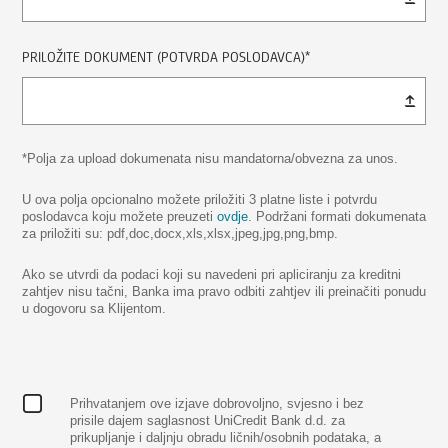
PRILOŽITE DOKUMENT (POTVRDA POSLODAVCA)*
*Polja za upload dokumenata nisu mandatorna/obvezna za unos.
U ova polja opcionalno možete priložiti 3 platne liste i potvrdu
poslodavca koju možete preuzeti
ovdje
. Podržani formati dokumenata
za priložiti su: pdf,doc,docx,xls,xlsx,jpeg,jpg,png,bmp.
Ako se utvrdi da podaci koji su navedeni pri apliciranju za kreditni
zahtjev nisu tačni, Banka ima pravo odbiti zahtjev ili preinačiti ponudu
u dogovoru sa Klijentom.
Prihvatanjem ove izjave dobrovoljno, svjesno i bez
prisile dajem saglasnost UniCredit Bank d.d. za
prikupljanje i daljnju obradu ličnih/osobnih podataka, a