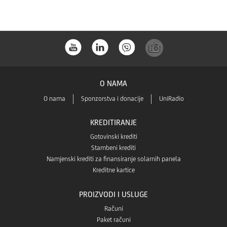
Huaweia
a
store-
a
O NAMA
O nama
Sponzorstva i donacije
UniRadio
KREDITIRANJE
Gotovinski krediti
Stambeni krediti
Namjenski krediti za finansiranje solarnih panela
Kreditne kartice
PROIZVODI I USLUGE
Računi
Paket računi