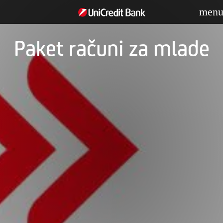
men
Paket računi za mlade