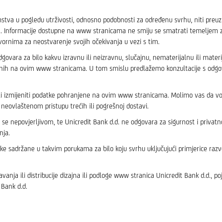
i jamstva u pogledu utrživosti, odnosno podobnosti za određenu svrhu, niti pre
cesa. Informacije dostupne na www stranicama ne smiju se smatrati temeljem za
vornima za neostvarenje svojih očekivanja u vezi s tim.
vara za bilo kakvu izravnu ili neizravnu, slučajnu, nematerijalnu ili materij
pnih na ovim www stranicama. U tom smislu predlažemo konzultacije s odgova
ili izmijeniti podatke pohranjene na ovim www stranicama. Molimo vas da v
neovlaštenom pristupu trećih ili pogrešnoj dostavi.
e nepovjerljivom, te Unicredit Bank d.d. ne odgovara za sigurnost i privatno
nja.
nike sadržane u takvim porukama za bilo koju svrhu uključujući primjerice razv
nja ili distribucije dizajna ili podloge www stranica Unicredit Bank d.d., 
 Bank d.d.