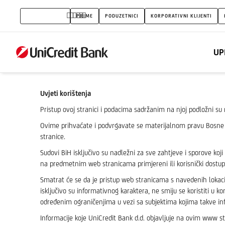
Uvjeti
STANOVNIŠTVO
PRIME
PODUZETNICI
KORPORATIVNI KLIJENTI
koristenja
UP
Uvjeti korištenja
Pristup ovoj stranici i podacima sadržanim na njoj podložni s
Ovime prihvaćate i podvrgavate se materijalnom pravu Bosne i
stranice.
Sudovi BiH isključivo su nadležni za sve zahtjeve i sporove koj
na predmetnim web stranicama primjereni ili korisnički dostup
Smatrat će se da je pristup web stranicama s navedenih lok
isključivo su informativnog karaktera, ne smiju se koristiti u 
određenim ograničenjima u vezi sa subjektima kojima takve in
Informacije koje UniCredit Bank d.d. objavljuje na ovim www st