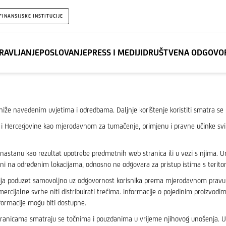
FINANSIJSKE INSTITUCIJE
RAVLJANJE
POSLOVANJE
PRESS I MEDIJI
DRUŠTVENA ODGOVO
u niže navedenim uvjetima i odredbama. Daljnje korištenje koristiti smatra 
 Hercegovine kao mjerodavnom za tumačenje, primjenu i pravne učinke svih 
i nastanu kao rezultat upotrebe predmetnih web stranica ili u vezi s njima. U
ni na određenim lokacijama, odnosno ne odgovara za pristup istima s teritor
acija poduzet samovoljno uz odgovornost korisnika prema mjerodavnom prav
komercijalne svrhe niti distribuirati trećima. Informacije o pojedinim proizv
formacije mogu biti dostupne.
ranicama smatraju se točnima i pouzdanima u vrijeme njihovog unošenja. U d.d