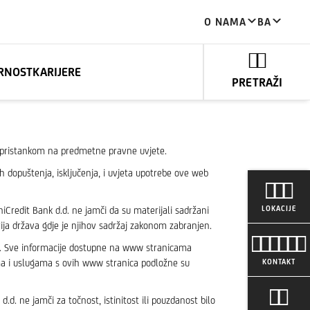
O NAMA
BA
RNOST
KARIJERE
PRETRAŽI
se pristankom na predmetne pravne uvjete.
dopuštenja, isključenja, i uvjeta upotrebe ove web
LOKACIJE
niCredit Bank d.d. ne jamči da su materijali sadržani
ija država gdje je njihov sadržaj zakonom zabranjen.
u. Sve informacije dostupne na www stranicama
odima i uslugama s ovih www stranica podložne su
KONTAKT
. ne jamči za točnost, istinitost ili pouzdanost bilo