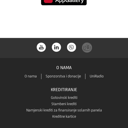
App
s
Store-
Huaweia
a
store-
a
O NAMA
O nama
Sponzorstva i donacije
UniRadio
KREDITIRANJE
Gotovinski krediti
Stambeni krediti
Namjenski krediti za finansiranje solarnih panela
Kreditne kartice