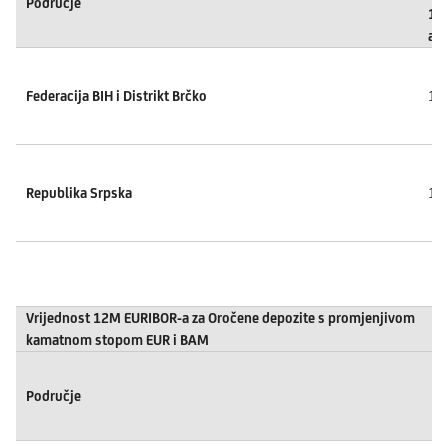
Područje
12
a
Federacija BIH i Distrikt Brčko
15.
Republika Srpska
15.
Vrijednost 12M EURIBOR-a za Oročene depozite s promjenjivom
kamatnom stopom EUR i BAM
Područje