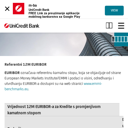
×
m-ba
UniCredit Bank
VIEW
FREE Link za preuzimanje aplikacije
mobilnog bankarstva sa Google Play
12MEuribor_Libor
Referentni 12M EURIBOR
EURIBOR
označava referentnu kamatnu stopu, koja se objavljuje od strane
European Money Markets Institute/EMMI i podaci o visini, određivanju i
utvrđivanju EURIBOR-a dostupni su na web stranici
www.emmi-
benchmarks.eu
.
Vrijednost 12M EURIBOR-a za Kredite s promjenjivom
kamatnom stopom
Da
utv