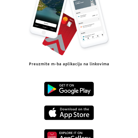
Preuzmite m-ba aplikaciju na linkovima
Preuzmi
s
Preuzmi
Google
s
Playa
Preuzmi