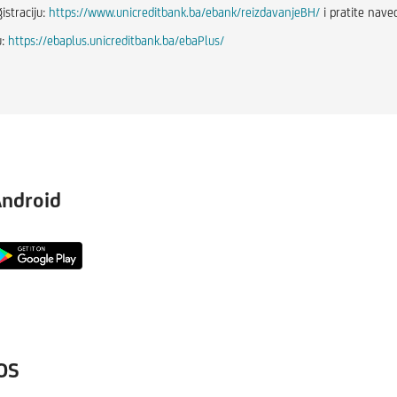
istraciju:
https://www.unicreditbank.ba/ebank/reizdavanjeBH/
i pratite nave
u:
https://ebaplus.unicreditbank.ba/ebaPlus/
ndroid
OS