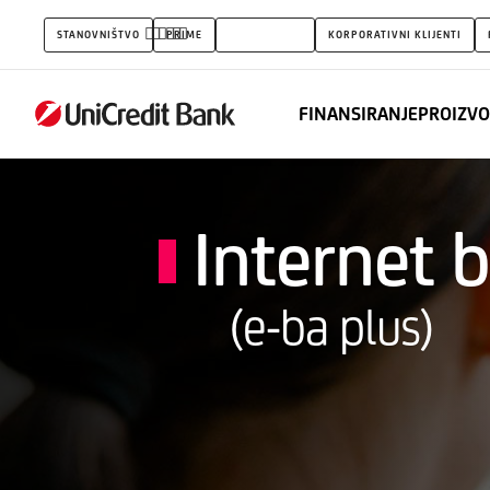
Internet
STANOVNIŠTVO
PRIME
PODUZETNICI
KORPORATIVNI KLIJENTI
bankarstvo
FINANSIRANJE
PROIZVO
Internet 
(e-ba plus)