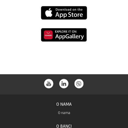
s
Preuzmi
Google
s
Playa
Preuzmi
App
s
Store-
Huaweia
a
store-
a
O NAMA
O nama
O BANCI