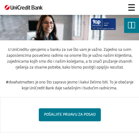
Pridružite
nam
se
U UniCreditu vjerujemo u banku za sve što vam je važno. Zajedno sa svim
zaposlenicima posvećeno radimo na onome što je važno našim klijentima,
zajednicama kojih smo dio i našim kolegama, a to znači pružanje stvarnih
rješenja za stvarne potrebe, kako bismo postigli opipljiv rezultat.
#dowhatmatters je ono što zapravo jesmo i kakvi želimo biti. To je obećanje
koje UniCredit Bank daje sadašnjim i budućim radnicima.
POŠALJITE PRIJAVU ZA POSAO