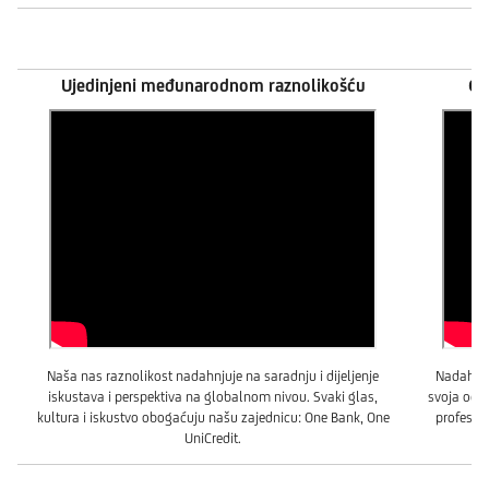
Ujedinjeni međunarodnom raznolikošću
Os
Naša nas raznolikost nadahnjuje na saradnju i dijeljenje
Nadahnju
iskustava i perspektiva na globalnom nivou. Svaki glas,
svoja oček
kultura i iskustvo obogaćuju našu zajednicu: One Bank, One
profesion
UniCredit.