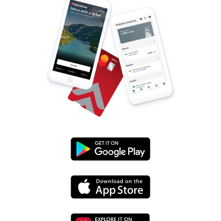
Preuzmi
s
Preuzmi
Google
s