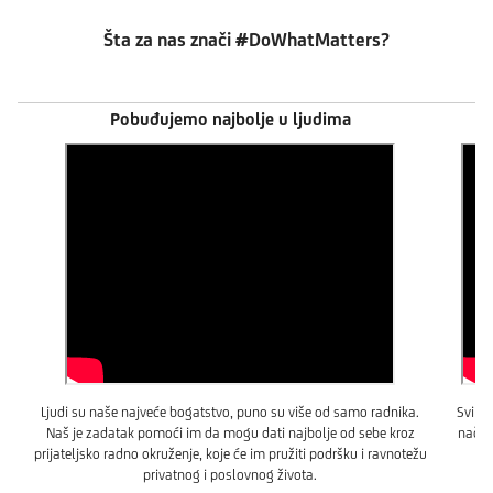
Šta za nas znači #DoWhatMatters?
Pobuđujemo najbolje u ljudima
Ljudi su naše najveće bogatstvo, puno su više od samo radnika.
Svi d
Naš je zadatak pomoći im da mogu dati najbolje od sebe kroz
način
prijateljsko radno okruženje, koje će im pružiti podršku i ravnotežu
za
privatnog i poslovnog života.