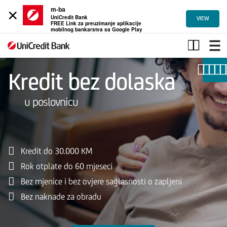
×
m-ba
UniCredit Bank
VIEW
FREE Link za preuzimanje aplikacije
mobilnog bankarstva sa Google Play
Kredit
bez
dolaska
u
Kredit bez dolaska
poslovnicu
u poslovnicu
Kredit do 30.000 KM
Rok otplate do 60 mjeseci
Bez mjenice i bez ovjere saglasnosti o zapljeni
Bez naknade za obradu