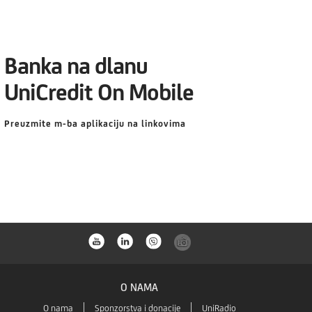
Banka na dlanu
UniCredit On Mobile
Preuzmite m-ba aplikaciju na linkovima
O NAMA
O nama
Sponzorstva i donacije
UniRadio