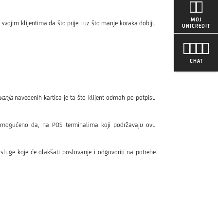
MOJ
 svojim klijentima da što prije i uz što manje koraka dobiju
UNICREDIT
CHAT
vanja
navedenih kartica je ta što klijent odmah po potpisu
 omogućeno da, na POS terminalima koji podržavaju ovu
sluge koje će olakšati poslovanje i odgovoriti na potrebe