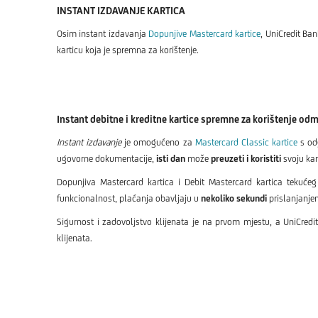
INSTANT IZDAVANJE KARTICA
Osim instant izdavanja
Dopunjive Mastercard kartice
, UniCredit Ban
karticu koja je spremna za korištenje.
Instant debitne i kreditne kartice spremne za korištenje o
Instant izdavanje
je omogućeno za
Mastercard Classic kartice
s od
ugovorne dokumentacije,
isti dan
može
preuzeti i
koristiti
svoju kar
Dopunjiva Mastercard kartica i Debit Mastercard kartica tekuće
funkcionalnost, plaćanja obavljaju u
nekoliko sekundi
prislanjanje
Sigurnost i zadovoljstvo klijenata je na prvom mjestu, a UniCredi
klijenata.