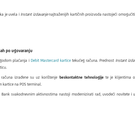
ka je uvela i
Instant izdavanje
najtraženijih kartičnih proizvoda nastojeći omogućiti
dmah po ugovaranju
godom plaćanja i
Debit Mastercard kartice
tekućeg računa. Prednost
Instant izda
ticu.
g računa izrađene su uz korištenje
beskontaktne tehnologije
te je klijentima
m kartice na POS terminal.
t Bank svakodnevnim aktivnostima nastoji modernizirati rad, uvodeći novitete i u