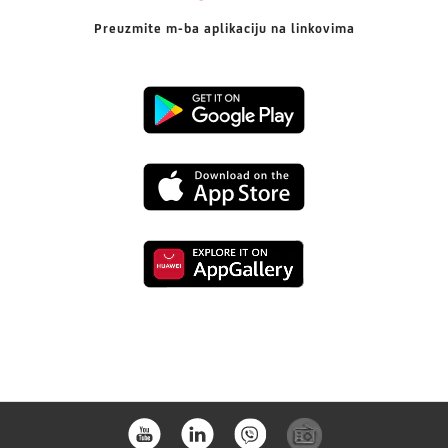
Preuzmite m-ba aplikaciju na linkovima
Preuzmi
s
Preuzmi
Google
s
Playa
Preuzmi
App
s
Store-
Huaweia
a
store-