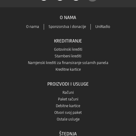
a
O NAMA
O nama
Sponzorstva i donacije
UniRadio
KREDITIRANJE
Gotovinski krediti
Stambeni krediti
Namjenski krediti za finansiranje solarnih panela
Kreditne kartice
PROIZVODI I USLUGE
Računi
Paket računi
Debitne kartice
Otvori svoj paket
Ostale usluge
ŠTEDNJA