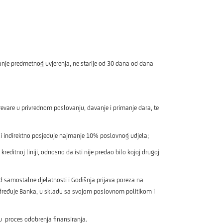
je predmetnog uvjerenja, ne starije od 30 dana od dana
are u privrednom poslovanju, davanje i primanje dara, te
ili indirektno posjeduje najmanje 10% poslovnog udjela;
editnoj liniji, odnosno da isti nije predao bilo kojoj drugoj
d samostalne djelatnosti i Godišnja prijava poreza na
dređuje Banka, u skladu sa svojom poslovnom politikom i
 u proces odobrenja finansiranja.