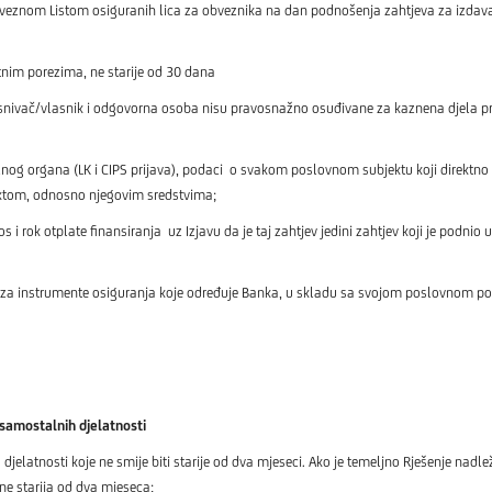
eznom Listom osiguranih lica za obveznika na dan podnošenja zahtjeva za izdavan
tnim porezima, ne starije od 30 dana
ivač/vlasnik i odgovorna osoba nisu pravosnažno osuđivane za kaznena djela prev
nog organa (LK i CIPS prijava), podaci o svakom poslovnom subjektu koji direktno 
ektom, odnosno njegovim sredstvima;
 otplate finansiranja uz Izjavu da je taj zahtjev jedini zahtjev koji je podnio u kr
 za instrumente osiguranja koje određuje Banka, u skladu sa svojom poslovnom poli
 samostalnih djelatnosti
atnosti koje ne smije biti starije od dva mjeseci. Ako je temeljno Rješenje nadlež
ne starija od dva mjeseca;