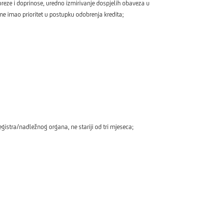
reze i doprinose, uredno izmirivanje dospjelih obaveza u
me imao prioritet u postupku odobrenja kredita;
egistra/nadležnog organa, ne stariji od tri mjeseca;