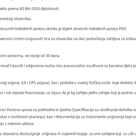
ekta prema KD BiH 2010 djelatnosti;
roj poreskog obveznika;
izravnih/indirektnih poreza ukoliko je klijent obveznik indirektnih poreza PDV;
eznom Listom osiguranih lica za obveznika na dan podnošenja zahtjeva za izdavan
tnim porezima, ne starije od 30 dana
ivač/vlasnik i odgovorna osoba nisu pravosnažno osuđivane za kaznena djela prev
g organa, (LK i CIPS prijava), kao i podatke o svakoj fizičkoj osobi koje direktno 
 otplate finansiranja, uz Izjavu da je taj zahtjev jedini zahtjev koji je podnio u kr
nici Porezne uprave za prethodne tri godine (Specifikacija za utvrđivanje dohotka o
kaz o izvršenom plaćanju), kao i dokumentacija za instrumente osiguranja koje o
du s internim aktima.
uz obavezno dostavljanje originala ili ovjerenih kopija za one zahtjeve koji su ušli