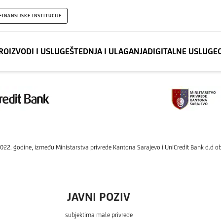
FINANSIJSKE INSTITUCIJE
ROIZVODI I USLUGE
ŠTEDNJA I ULAGANJA
DIGITALNE USLUGE
2. godine, između Ministarstva privrede Kantona Sarajevo i UniCredit Bank d.d obj
JAVNI POZIV
subjektima male privrede