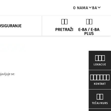
O NAMA
BA
OSIGURANJE
PRETRAŽI
E-BA / E-BA
PLUS
LOKACIJE
avljuje se:
KONTAKT
TEČAJ/KURS