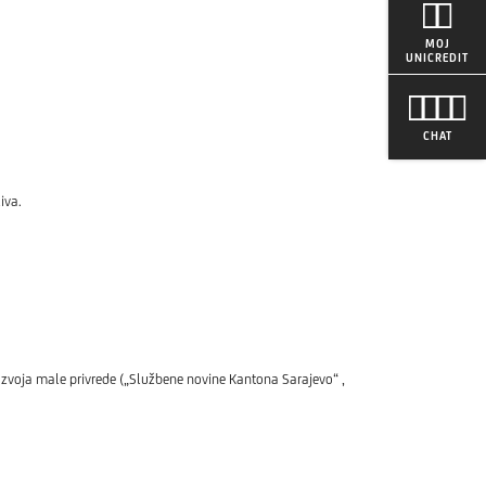
MOJ
UNICREDIT
CHAT
iva.
voja male privrede („Službene novine Kantona Sarajevo“ ,