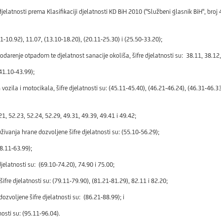
atnosti prema Klasifikaciji djelatnosti KD BiH 2010 ("Službeni glasnik BiH", broj 
1-10.92), 11.07, (13.10-18.20), (20.11-25.30) i (25.50-33.20);
nje otpadom te djelatnost sanacije okoliša, šifre djelatnosti su: 38.11, 38.12, 
41.10-43.99);
ila i motocikala, šifre djelatnosti su: (45.11-45.40), (46.21-46.24), (46.31-46.33)
21, 52.23, 52.24, 52.29, 49.31, 49.39, 49.41 i 49.42;
vanja hrane dozvoljene šifre djelatnosti su: (55.10-56.29);
58.11-63.99);
elatnosti su: (69.10-74.20), 74.90 i 75.00;
e djelatnosti su: (79.11-79.90), (81.21-81.29), 82.11 i 82.20;
zvoljene šifre djelatnosti su: (86.21-88.99); i
osti su: (95.11-96.04).