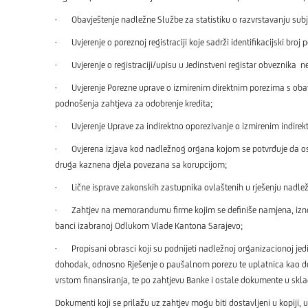
· Obavještenje nadležne Službe za statistiku o razvrstavanju subj
· Uvjerenje o poreznoj registraciji koje sadrži identifikacijski b
· Uvjerenje o registraciji/upisu u Jedinstveni registar obveznika ne
· Uvjerenje Porezne uprave o izmirenim direktnim porezima s obav
podnošenja zahtjeva za odobrenje kredita;
· Uvjerenje Uprave za indirektno oporezivanje o izmirenim indirek
· Ovjerena izjava kod nadležnog organa kojom se potvrđuje da osn
druga kaznena djela povezana sa korupcijom;
· Lične isprave zakonskih zastupnika ovlaštenih u rješenju nadležno
· Zahtjev na memorandumu firme kojim se definiše namjena, iznos i rok
banci izabranoj Odlukom Vlade Kantona Sarajevo;
· Propisani obrasci koji su podnijeti nadležnoj organizacionoj jedi
dohodak, odnosno Rješenje o paušalnom porezu te uplatnica kao do
vrstom finansiranja, te po zahtjevu Banke i ostale dokumente u skla
Dokumenti koji se prilažu uz zahtjev mogu biti dostavljeni u kopiji, 