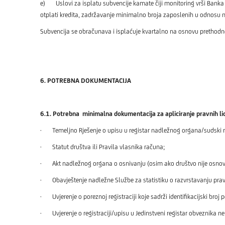
e) Uslovi za isplatu subvencije kamate čiji monitoring vrši Banka 
otplati kredita, zadržavanje minimalno broja zaposlenih u odnosu na
Subvencija se obračunava i isplaćuje kvartalno na osnovu prethod
6. POTREBNA DOKUMENTACIJA
6.1. Potrebna minimalna dokumentacija za apliciranje pravnih lica
· Temeljno Rješenje o upisu u registar nadležnog organa/sudski regis
· Statut društva ili Pravila vlasnika računa;
· Akt nadležnog organa o osnivanju (osim ako društvo nije osnova
· Obavještenje nadležne Službe za statistiku o razvrstavanju prav
· Uvjerenje o poreznoj registraciji koje sadrži identifikacijski broj
· Uvjerenje o registraciji/upisu u Jedinstveni registar obveznika nei