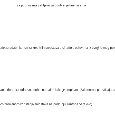
za podnošenje zahtjeva za odobrenje finansiranja
ede za odabir korisnika kreditnih sredstava u skladu s uslovima iz ovog Javnog poz
nja dohotka, odnosno dobiti na način kako je propisano Zakonom o podsticaju raz
m namjenom korištenja sredstava na području Kantona Sarajevo;