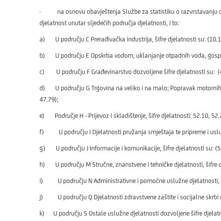
· na osnovu obavještenja Službe za statistiku o razvrstavanju djel
djelatnost unutar sljedećih područja djelatnosti, i to:
a) U području C Prerađivačka industrija, šifre djelatnosti su: (10.1
b) U području E Opskrba vodom, uklanjanje otpadnih voda, gospodare
c) U području F Građevinarstvo dozvoljene šifre djelatnosti su: (
d) U području G Trgovina na veliko i na malo; Popravak motornih voz
47.79);
e) Područje H - Prijevoz i skladištenje, šifre djelatnosti: 52.10, 52.
f) U području I Djelatnosti pružanja smještaja te pripreme i usluži
g) U području J Informacije i komunikacije, šifre djelatnosti su: (
h) U području M Stručne, znanstvene i tehničke djelatnosti, šifre dj
i) U području N Administrativne i pomoćne uslužne djelatnosti, šifr
j) U području Q Djelatnosti zdravstvene zaštite i socijalne skrbi do
k) U području S Ostale uslužne djelatnosti dozvoljene šifre djelatn