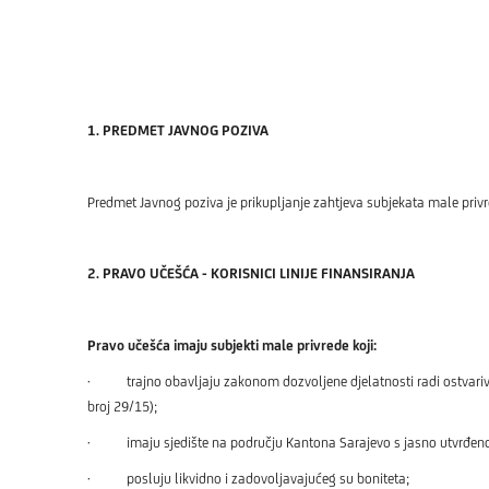
1. PREDMET JAVNOG POZIVA
Predmet Javnog poziva je prikupljanje zahtjeva subjekata male privr
2. PRAVO UČEŠĆA - KORISNICI LINIJE FINANSIRANJA
Pravo učešća imaju subjekti male privrede koji:
· trajno obavljaju zakonom dozvoljene djelatnosti radi ostvariva
broj 29/15);
· imaju sjedište na području Kantona Sarajevo s jasno utvrđeno
· posluju likvidno i zadovoljavajućeg su boniteta;