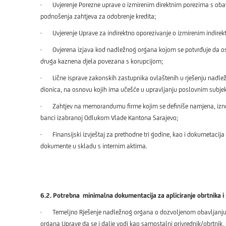
· Uvjerenje Porezne uprave o izmirenim direktnim porezima s obav
podnošenja zahtjeva za odobrenje kredita;
· Uvjerenje Uprave za indirektno oporezivanje o izmirenim indirek
· Ovjerena izjava kod nadležnog organa kojom se potvrđuje da osn
druga kaznena djela povezana s korupcijom;
· Lične isprave zakonskih zastupnika ovlaštenih u rješenju nadlež
dionica, na osnovu kojih ima učešće u upravljanju poslovnim subj
· Zahtjev na memorandumu firme kojim se definiše namjena, iznos i rok
banci izabranoj Odlukom Vlade Kantona Sarajevo;
· Finansijski izvještaj za prethodne tri godine, kao i dokumetacija
dokumente u skladu s internim aktima.
6.2. Potrebna minimalna dokumentacija za apliciranje obrtnika i
· Temeljno Rješenje nadležnog organa o dozvoljenom obavljanju djel
organa Uprave da se i dalje vodi kao samostalni privrednik/obrtnik, 