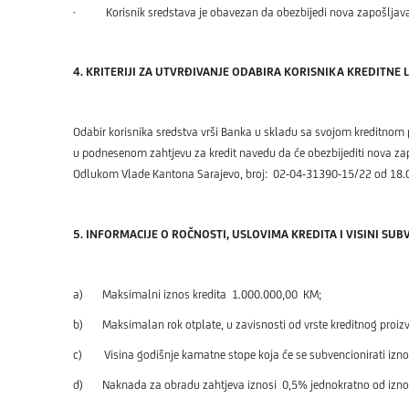
· Korisnik sredstava je obavezan da obezbijedi nova zapošljavanja 
4. KRITERIJI ZA UTVRĐIVANJE ODABIRA KORISNIKA KREDITNE L
Odabir korisnika sredstva vrši Banka u skladu sa svojom kreditnom pol
u podnesenom zahtjevu za kredit navedu da će obezbijediti nova zap
Odlukom Vlade Kantona Sarajevo, broj: 02-04-31390-15/22 od 18.0
5. INFORMACIJE O ROČNOSTI, USLOVIMA KREDITA I VISINI SUB
a) Maksimalni iznos kredita 1.000.000,00 KM;
b) Maksimalan rok otplate, u zavisnosti od vrste kreditnog proizvod
c) Visina godišnje kamatne stope koja će se subvencionirati izno
d) Naknada za obradu zahtjeva iznosi 0,5% jednokratno od iznos