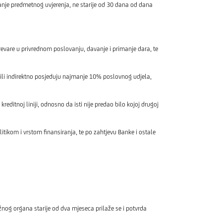
je predmetnog uvjerenja, ne starije od 30 dana od dana
are u privrednom poslovanju, davanje i primanje dara, te
ili indirektno posjeduju najmanje 10% poslovnog udjela,
editnoj liniji, odnosno da isti nije predao bilo kojoj drugoj
tikom i vrstom finansiranja, te po zahtjevu Banke i ostale
nog organa starije od dva mjeseca prilaže se i potvrda