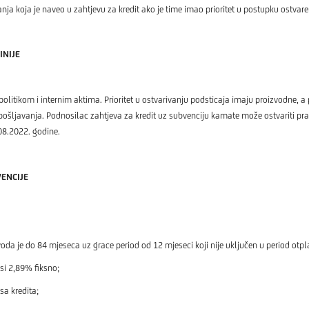
koja je naveo u zahtjevu za kredit ako je time imao prioritet u postupku ostvaren
INIJE
itikom i internim aktima. Prioritet u ostvarivanju podsticaja imaju proizvodne, a po
ošljavanja. Podnosilac zahtjeva za kredit uz subvenciju kamate može ostvariti pra
8.2022. godine.
VENCIJE
a je do 84 mjeseca uz grace period od 12 mjeseci koji nije uključen u period otpl
si 2,89% fiksno;
a kredita;