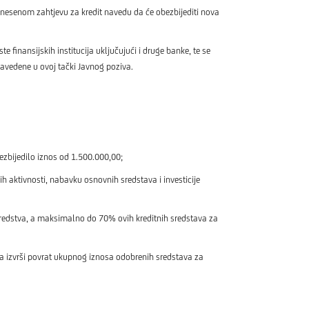
podnesenom zahtjevu za kredit navedu da će obezbijediti nova
te finansijskih institucija uključujući i druge banke, te se
navedene u ovoj tački Javnog poziva.
ezbijedilo iznos od 1.500.000,00;
 aktivnosti, nabavku osnovnih sredstava i investicije
redstva, a maksimalno do 70% ovih kreditnih sredstava za
 izvrši povrat ukupnog iznosa odobrenih sredstava za