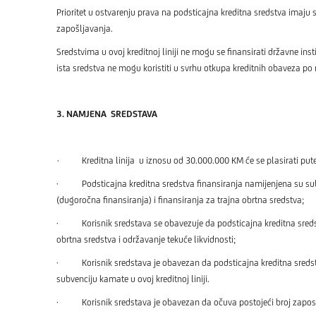
Prioritet u ostvarenju prava na podsticajna kreditna sredstva imaju 
zapošljavanja.
Sredstvima u ovoj kreditnoj liniji ne mogu se finansirati državne insti
ista sredstva ne mogu koristiti u svrhu otkupa kreditnih obaveza po 
3.
NAMJENA SREDSTAVA
·
Kreditna linija u iznosu od 30.000.000 KM će se plasirati pu
· Podsticajna kreditna sredstva finansiranja namijenjena su subjekt
(dugoročna finansiranja) i finansiranja za trajna obrtna sredstva;
· Korisnik sredstava se obavezuje da podsticajna kreditna sredstv
obrtna sredstva i održavanje tekuće likvidnosti;
· Korisnik sredstava je obavezan da podsticajna kreditna sredsta
subvenciju kamate u ovoj kreditnoj liniji.
· Korisnik sredstava je obavezan da očuva postojeći broj zaposl