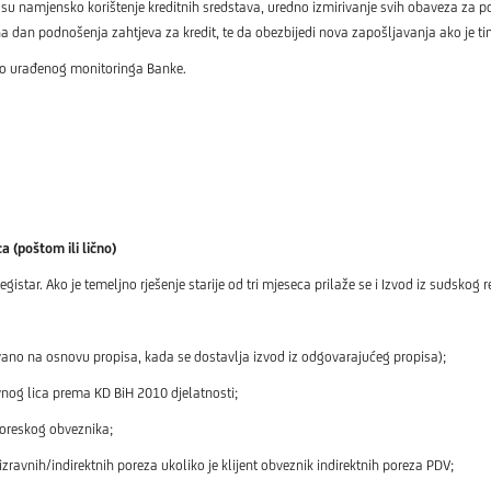
su namjensko korištenje kreditnih sredstava, uredno izmirivanje svih obaveza za po
 dan podnošenja zahtjeva za kredit, te da obezbijedi nova zapošljavanja ako je ti
no urađenog monitoringa Banke.
 (poštom ili lično)
tar. Ako je temeljno rješenje starije od tri mjeseca prilaže se i Izvod iz sudskog r
no na osnovu propisa, kada se dostavlja izvod iz odgovarajućeg propisa);
nog lica prema KD BiH 2010 djelatnosti;
 poreskog obveznika;
zravnih/indirektnih poreza ukoliko je klijent obveznik indirektnih poreza PDV;