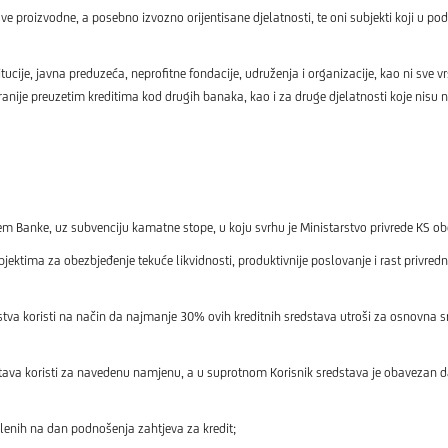
sve proizvodne, a posebno izvozno orijentisane djelatnosti, te oni subjekti koji u 
tucije, javna preduzeća, neprofitne fondacije, udruženja i organizacije, kao ni sve vrs
ranije preuzetim kreditima kod drugih banaka, kao i za druge djelatnosti koje nisu 
tem Banke, uz subvenciju kamatne stope, u koju svrhu je Ministarstvo privrede KS ob
ima za obezbjeđenje tekuće likvidnosti, produktivnije poslovanje i rast privrednih
a koristi na način da najmanje 30% ovih kreditnih sredstava utroši za osnovna s
va koristi za navedenu namjenu, a u suprotnom Korisnik sredstava je obavezan da
enih na dan podnošenja zahtjeva za kredit;