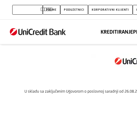
Javni
STANOVNIŠTVO
PRIME
PODUZETNICI
KORPORATIVNI KLIJENTI
poziv
subjektima
KREDITIRANJE
P
male
privrede
KS
U skladu sa zaključenim Ugovorom o poslovnoj saradnji od 26.08.202