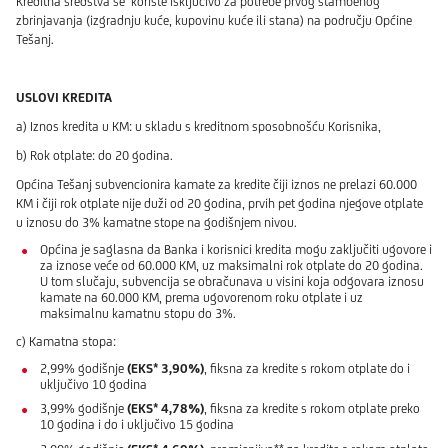
Kreditna sredstva se koriste isključivo za potrebe prvog stambenog
zbrinjavanja (izgradnju kuće, kupovinu kuće ili stana) na području Općine
Tešanj.
USLOVI KREDITA
a) Iznos kredita u KM: u skladu s kreditnom sposobnošću Korisnika,
b) Rok otplate: do 20 godina.
Općina Tešanj subvencionira kamate za kredite čiji iznos ne prelazi 60.000
KM i čiji rok otplate nije duži od 20 godina, prvih pet godina njegove otplate
u iznosu do 3% kamatne stope na godišnjem nivou.
Općina je saglasna da Banka i korisnici kredita mogu zaključiti ugovore i
za iznose veće od 60.000 KM, uz maksimalni rok otplate do 20 godina.
U tom slučaju, subvencija se obračunava u visini koja odgovara iznosu
kamate na 60.000 KM, prema ugovorenom roku otplate i uz
maksimalnu kamatnu stopu do 3%.
c) Kamatna stopa:
2,99% godišnje
(EKS* 3,90%)
, fiksna za kredite s rokom otplate do i
uključivo 10 godina
3,99% godišnje
(EKS* 4,78%)
, fiksna za kredite s rokom otplate preko
10 godina i do i uključivo 15 godina