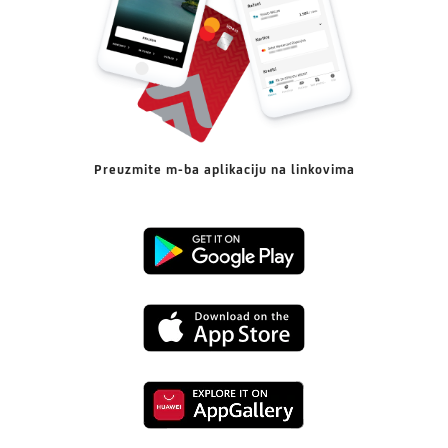
Preuzmite m-ba aplikaciju na linkovima
Preuzmi
s
Preuzmi
Google
s
Playa
Preuzmi
App