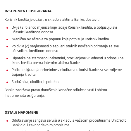
INSTRUMENTI OSIGURANJA
Korisnik kredita je dužan, u skladu s aktima Banke, dostaviti:
Dvije (2) bianco mjenice koje izdaje Korisnik kredita, a potpisuju svi
učesnici kreditnog odnosa
Mjenično ovlaštenje za popunu koje potpisuje Korisnik kredita
Po dvije (2) saglasnosti o zapljeni stalnih novčanih primanja za sve
učesnike u kreditnom odnosu
Hipoteka na stambenoj nekretnini, procijenjene vrijednosti u odnosu na
iznos kredita prema internim aktima Banke
Polica osiguranja nekretnine vinkulirana u korist Banke za sve vrijeme
trajanja kredita
Sudužnika, ukoliko je potrebno
Banka zadržava pravo donošenja konačne odluke o vrsti i obimu
instrumenata osiguranja.
OSTALE NAPOMENE
Odobravanje zahtjeva se vrši u skladu s važećim procedurama UniCredit
Bank d.d. i zakonodavnim propisima.