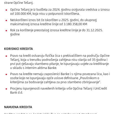
strane Općine Tešanj.
Općina Tešanj je iz budžeta za 2024. godinu osigurala sredstva u iznosu
od 100.000 KM, koja nisu u potpunosti iskorištena.
Neiskorišteni iznos bit će iskorišten u 2025. godini, do ukupnog
maksimalnog iznosa kreditne linije od 3.180.358,00 KM
Rok za korištenje preostalog iznosa kreditne linije je do 31.12.2025.
godine
KORISNICI KREDITA
Pravo na kredit ostvaruju fizička lica s prebivalištem na području Općine
Tešanj, koja u trenutku podnošenja zahtjeva nisu starija od 35 godina i
prvi put rješavaju stambeno pitanje, te ispunjavaju uvjete za kreditiranje
u skladu s internim aktima Banke.
Pravo na kredite nemaju zaposlenici Banke i s njima povezana lica, kao i
osobe koje ne ispunjavaju opće uslove definisane „Pravilnikom o
kriterijima za bodovanje zahtjeva za prvo stambeno zbrinjavanje“.
Procjenu ispunjenosti navedenih kriterija vrše Općina Tešanj i UniCredit
Bank d.d.
NAMJENA KREDITA