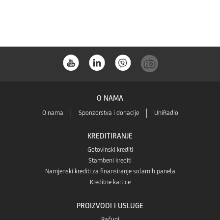
s
Store-
Huaweia
a
store-
a
O NAMA
O nama
Sponzorstva i donacije
UniRadio
KREDITIRANJE
Gotovinski krediti
Stambeni krediti
Namjenski krediti za finansiranje solarnih panela
Kreditne kartice
PROIZVODI I USLUGE
Računi