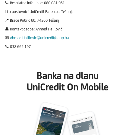
📞 Besplatne info linije: 080 081 051
ili u poslovnici UniCredit Bank d.d. Tešanj:
📍 Braće Pobrić bb, 74260 Tešanj
👤 Kontakt osoba: Ahmed Halilović
📧
Ahmed.Halilovic@unicreditgroup.ba
📞 032 665 197
Banka na dlanu
UniCredit On Mobile