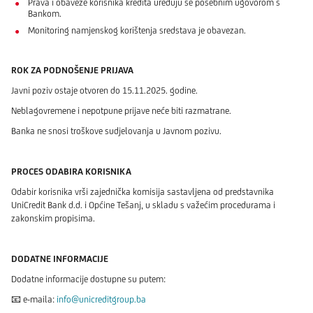
Prava i obaveze korisnika kredita uređuju se posebnim ugovorom s
Bankom.
Monitoring namjenskog korištenja sredstava je obavezan.
ROK ZA PODNOŠENJE PRIJAVA
Javni poziv ostaje otvoren do 15.11.2025. godine.
Neblagovremene i nepotpune prijave neće biti razmatrane.
Banka ne snosi troškove sudjelovanja u Javnom pozivu.
PROCES ODABIRA KORISNIKA
Odabir korisnika vrši zajednička komisija sastavljena od predstavnika
UniCredit Bank d.d. i Općine Tešanj, u skladu s važećim procedurama i
zakonskim propisima.
DODATNE INFORMACIJE
Dodatne informacije dostupne su putem:
📧 e-maila:
info@unicreditgroup.ba