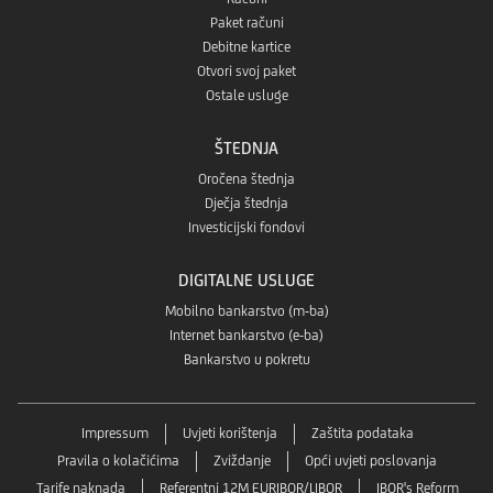
Paket računi
Debitne kartice
Otvori svoj paket
Ostale usluge
ŠTEDNJA
Oročena štednja
Dječja štednja
Investicijski fondovi
DIGITALNE USLUGE
Mobilno bankarstvo (m-ba)
Internet bankarstvo (e-ba)
Bankarstvo u pokretu
Impressum
Uvjeti korištenja
Zaštita podataka
Pravila o kolačićima
Zviždanje
Opći uvjeti poslovanja
Tarife naknada
Referentni 12M EURIBOR/LIBOR
IBOR's Reform