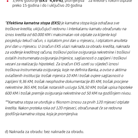
3,99% godišnje
(EKS* 4,69%)
, promjenjiva** za kredite s rokom otplate
preko 15 godina i do i uključivo 20 godina
*
Efektivna kamatna stopa (EKS)
je kamatna stopa koja odražava sve
troškove kredita, uključujući redovnu i interkalarnu kamatu obračunatu na
iznos kredita od 60.000 KM i maksimalan rok otplate za klijente koji
posjeduju tekući račun, s isplatom prvi dan u mjesecu, i otplatom anuiteta
prvi dan u mjesecu. U izračun EKS ulazi naknada za obradu kredita, naknada
za vođenje kreditnog računa, troškovi polise osiguranja nekretnine i troškovi
ostalih instrumenata osiguranja (mjenice, saglasnosti o zapljeni i troškovi
vezani za realizaciju hipoteke). Za izračun EKS uzeti su sljedeći iznosi
troškova instrumenata osiguranja, koje ne definira Banka, a ovise o aktima
ovlaštenih institucija: trošak mjenica 10 KM i trošak ovjere saglasnosti o
zapljeni 9,36 KM, trošak neophodne dokumentacije 85 KM, trošak procjene
nekretnine 365 KM, trošak notarskih usluga 526,50 KM, trošak upisa hipoteke
600 KM i trošak premije osiguranja nekretnine od 50 KM na godišnjem nivou.
**Kamatna stopa se utvrđuje u fiksnom iznosu za prvih 120 mjeseci otplate
kredita. Nakon proteka roka od 120 mjeseci, obračunavat će se redovna
godišnja kamatna stopa, koja je promjenjiva.
d) Naknada za obradu: bez naknade za obradu.