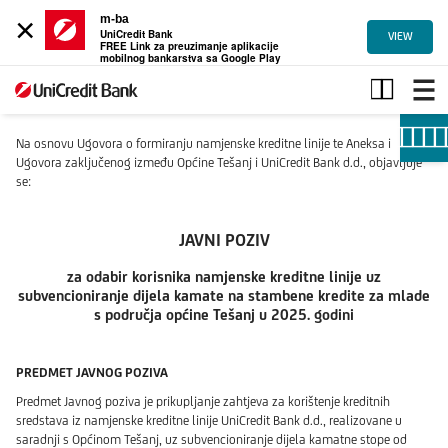
×
m-ba
UniCredit Bank
VIEW
FREE Link za preuzimanje aplikacije
mobilnog bankarstva sa Google Play
Javni
poziv
-
stambeni
Na osnovu Ugovora o formiranju namjenske kreditne linije te Aneksa i
krediti
Ugovora zaključenog između Općine Tešanj i UniCredit Bank d.d., objavljuje
za
se:
mlade
-
JAVNI POZIV
općina
Tešanj
za odabir korisnika namjenske kreditne linije uz
subvencioniranje dijela kamate na stambene kredite za mlade
s područja općine Tešanj u 2025. godini
PREDMET JAVNOG POZIVA
Predmet Javnog poziva je prikupljanje zahtjeva za korištenje kreditnih
sredstava iz namjenske kreditne linije UniCredit Bank d.d., realizovane u
saradnji s Općinom Tešanj, uz subvencioniranje dijela kamatne stope od