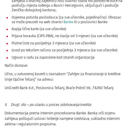
zahtjeva u bračnoj zajednici) nisu vlasnici stana niti porodične kuće na
području mjesta rođenja u Bosni i Hercegovini, uključujući i područje
Zeničko-dobojskog kantona;
Ovjerena potvrda poslodavca (za sve učesnike, pojedinačno). Obrazac
se može preuzeti na web stranici
Banke
ili u poslovnici Banke
Kopija lične karte (za sve učesnike)
Prijava boravka (CIPS-PBA), ne starija od 3 mjeseci (za sve učesnike)
Platne liste za posljednja 3 mjeseca (za sve učesnike)
Izvod po tekućem računu za posljednja 3 mjeseca (za sve učesnike)
Ugovor o radu za zaposlene kod stranih organizacija
Način dostave:
Lično, u zatvorenoj koverti s naznakom “Zahtjev za finansiranje iz kreditne
linije Općine Tešanj” na adresu:
UniCredit Bank d.d., Poslovnica Tešanj, Braće Pobrić bb, 74260 Tešanj
II. Drugi dio – po ulasku u proces odobravanja kredita:
Dokumentacija prema internim procedurama Banke. Banka vrši ocjenu
zahtjeva poštujući uslove i kriterije namjene sredstava, sukladno internim
aktima i regulatornim propisima.