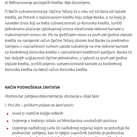
e) Refinansiranje postojećih kredita: Nije dozvoljeno.
f) Način subvencioniranja: Općina Tešanj će u roku od 10 dana od isplate
kredita, po Potvrdi o realizovanom kreditu koju izdaje Banka, a na kojoj je
naveden iznos koji se treba subvencionirati za Korisnika kredita, izvršiti
jednokratno plaćanje cjelokupnog iznosa obračunate redovne kamate u
maksimalnom iznosu do 3% na godišnjem nivou za prvih pet godina otplate
kredita na namjenski račun Općine Tešanj otvoren kod Banke za predmetnu
namjenu s naznačenom svrhom uplate subvencije na ime redovne kamate
za konkretnog Korisnika kredita s naznačenom kreditnom partijom. Banka će
bez daljnjih suglasnosti Općine jednokratno, u cjelosti za prvih pet godina
otplate kredita, izvršiti prijenos subvencionirane kamate za konkretnog
Korisnika kredita na tekući račun Korisnika kredita.
NAČIN PODNOŠENJA ZAHTJEVA
Podnosilac zahtjeva dokumentaciju dostavlja u dvije faze:
I. Prvi dio – prilikom prijave na Javni poziv:
Izvod iz matične knjige rođenih
Uvjerenje o kretanju izdato od Ministarstva unutrašnjih poslova
Uvjerenje nadležnog suda (ili nadležnog organa) kojim se potvrđuje da
podnosilac zahtjeva, kao ni njegov supružnik (ukoliko je podnosilac