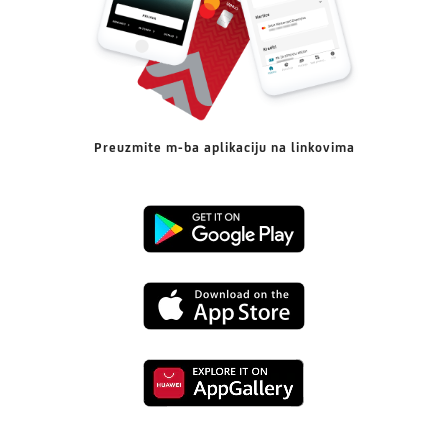
Preuzmite m-ba aplikaciju na linkovima
Preuzmi
s
Preuzmi
Google
s
Playa
Preuzmi
App
s