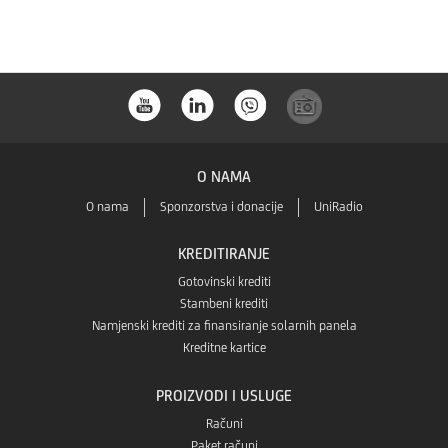
Store-
Huaweia
a
store-
a
O NAMA
O nama
Sponzorstva i donacije
UniRadio
KREDITIRANJE
Gotovinski krediti
Stambeni krediti
Namjenski krediti za finansiranje solarnih panela
Kreditne kartice
PROIZVODI I USLUGE
Računi
Paket računi