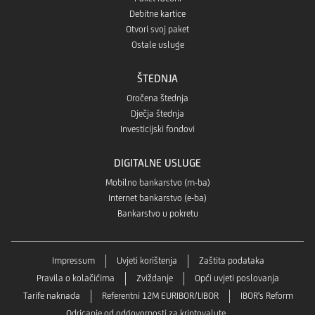
Debitne kartice
Otvori svoj paket
Ostale usluge
ŠTEDNJA
Oročena štednja
Dječja štednja
Investicijski fondovi
DIGITALNE USLUGE
Mobilno bankarstvo (m-ba)
Internet bankarstvo (e-ba)
Bankarstvo u pokretu
Impressum
Uvjeti korištenja
Zaštita podataka
Pravila o kolačićima
Zviždanje
Opći uvjeti poslovanja
Tarife naknada
Referentni 12M EURIBOR/LIBOR
IBOR's Reform
Odricanje od odgovornosti za kriptovalute