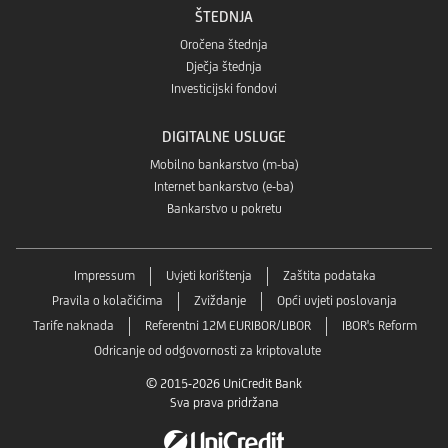
ŠTEDNJA
Oročena štednja
Dječja štednja
Investicijski fondovi
DIGITALNE USLUGE
Mobilno bankarstvo (m-ba)
Internet bankarstvo (e-ba)
Bankarstvo u pokretu
Impressum
Uvjeti korištenja
Zaštita podataka
Pravila o kolačićima
Zviždanje
Opći uvjeti poslovanja
Tarife naknada
Referentni 12M EURIBOR/LIBOR
IBOR's Reform
Odricanje od odgovornosti za kriptovalute
© 2015-2026 UniCredit Bank
Sva prava pridržana