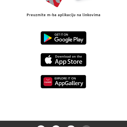
Preuzmite m-ba aplikaciju na linkovima
Preuzmi
s
Preuzmi
Google
s
Playa
Preuzmi
App
s
Store-
Huaweia
a
store-