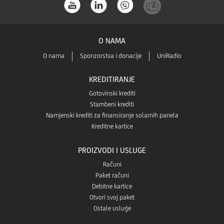
a
O NAMA
O nama
Sponzorstva i donacije
UniRadio
KREDITIRANJE
Gotovinski krediti
Stambeni krediti
Namjenski krediti za finansiranje solarnih panela
Kreditne kartice
PROIZVODI I USLUGE
Računi
Paket računi
Debitne kartice
Otvori svoj paket
Ostale usluge