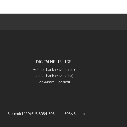
Store-
Huaweia
a
store-
a
DIGITALNE USLUGE
Mobilno bankarstvo (m-ba)
Internet bankarstvo (e-ba)
Bankarstvo u pokretu
Referentni 12M EURIBOR/LIBOR
IBOR's Reform