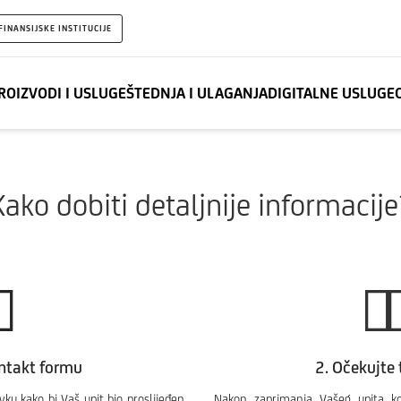
FINANSIJSKE INSTITUCIJE
ROIZVODI I USLUGE
ŠTEDNJA I ULAGANJA
DIGITALNE USLUGE
Kako dobiti detaljnije informacije
ontakt formu
2. Očekujte 
u kako bi Vaš upit bio proslijeđen.
Nakon zaprimanja Vašeg upita k