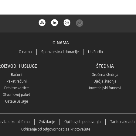
O NAMA
O nama
Sponzorstva i donacije
UniRadio
ROIZVODI I USLUGE
ŠTEDNJA
Računi
Oročena štednja
Paket računi
Dječja štednja
Debitne kartice
Investicijski fondovi
Otvori svoj paket
Ostale usluge
avila o kolačićima
Zviždanje
Opći uvjeti poslovanja
Tarife naknada
Odricanje od odgovornosti za kriptovalute