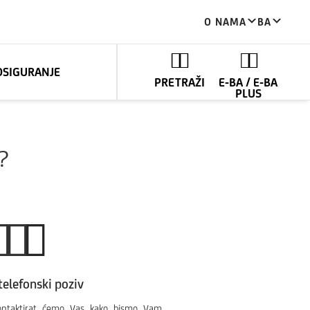
O NAMA
BA
OSIGURANJE
PRETRAŽI
E-BA / E-BA
PLUS
?
telefonski poziv
ontaktirat ćemo Vas kako bismo Vam