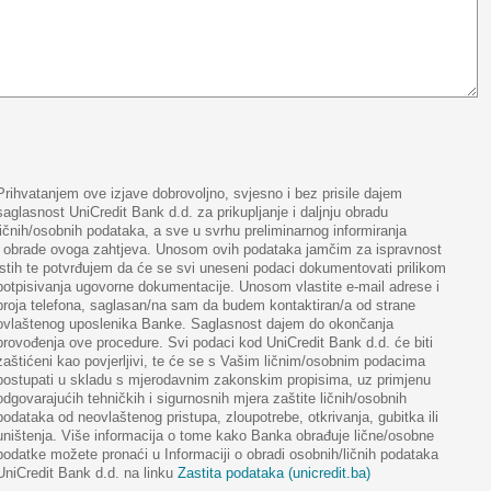
Prihvatanjem ove izjave dobrovoljno, svjesno i bez prisile dajem
saglasnost UniCredit Bank d.d. za prikupljanje i daljnju obradu
ličnih/osobnih podataka, a sve u svrhu preliminarnog informiranja
i obrade ovoga zahtjeva. Unosom ovih podataka jamčim za ispravnost
istih te potvrđujem da će se svi uneseni podaci dokumentovati prilikom
potpisivanja ugovorne dokumentacije. Unosom vlastite e-mail adrese i
broja telefona, saglasan/na sam da budem kontaktiran/a od strane
ovlaštenog uposlenika Banke. Saglasnost dajem do okončanja
provođenja ove procedure. Svi podaci kod UniCredit Bank d.d. će biti
zaštićeni kao povjerljivi, te će se s Vašim ličnim/osobnim podacima
postupati u skladu s mjerodavnim zakonskim propisima, uz primjenu
odgovarajućih tehničkih i sigurnosnih mjera zaštite ličnih/osobnih
podataka od neovlaštenog pristupa, zloupotrebe, otkrivanja, gubitka ili
uništenja. Više informacija o tome kako Banka obrađuje lične/osobne
podatke možete pronaći u Informaciji o obradi osobnih/ličnih podataka
UniCredit Bank d.d. na linku
Zastita podataka (unicredit.ba)