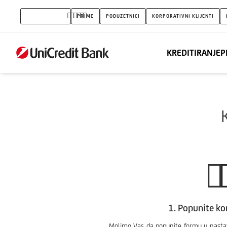
stambeni
STANOVNIŠTVO
PRIME
PODUZETNICI
KORPORATIVNI KLIJENTI
kredit
KREDITIRANJE
P
1. Popunite k
Molimo Vas da popunite formu u nastavk