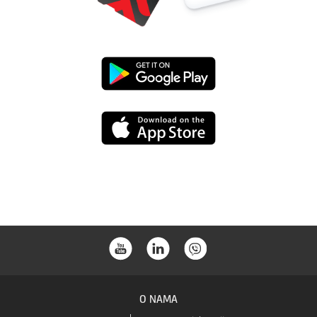
Google
Play
App
Store
O NAMA