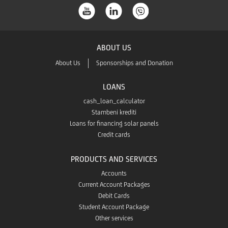
from
App
the
Store
ABOUT US
App
About Us
Sponsorships and Donation
Gallery
LOANS
cash_loan_calculator
Stambeni krediti
Loans for financing solar panels
Credit cards
PRODUCTS AND SERVICES
Accounts
Current Account Packages
Debit Cards
Student Account Package
Other services