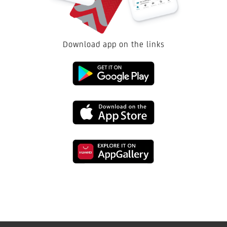
Download app on the links
Link
to
Link
download
to
from
Link
download
the
to
from
Google
download
the
Play