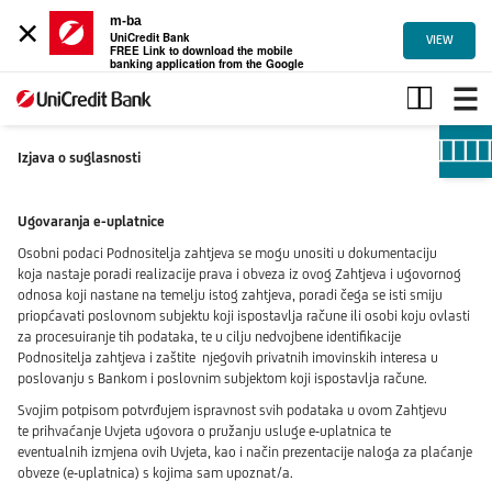
×
m-ba
UniCredit Bank
VIEW
FREE Link to download the mobile
banking application from the Google
Play
izjava
o
suglasnosti
Izjava o suglasnosti
Ugovaranja e-uplatnice
Osobni podaci Podnositelja zahtjeva se mogu unositi u dokumentaciju
koja
nastaje poradi realizacije prava i obveza iz ovog Zahtjeva i ugovornog
odnosa
koji nastane na temelju istog zahtjeva, poradi čega se isti smiju
priopćavati
poslovnom subjektu koji ispostavlja račune ili osobi koju ovlasti
za procesuiranje
tih podataka, te u cilju nedvojbene identifikacije
Podnositelja zahtjeva i zaštite
njegovih privatnih imovinskih interesa u
poslovanju s Bankom i poslovnim
subjektom koji ispostavlja račune.
Svojim potpisom potvrđujem ispravnost svih podataka u ovom Zahtjevu
te
prihvaćanje Uvjeta ugovora o pružanju usluge e-uplatnica te
eventualnih
izmjena ovih Uvjeta, kao i način prezentacije naloga za plaćanje
obveze
(e-uplatnica) s kojima sam upoznat/a.