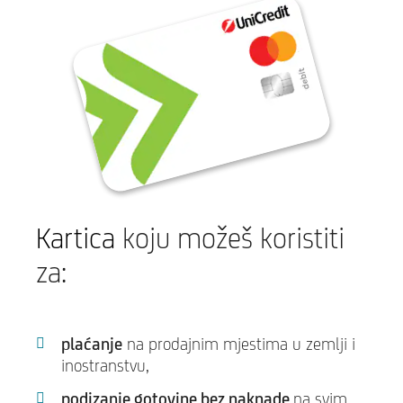
Kartica
koju možeš koristiti
za:
plaćanje
na prodajnim mjestima u zemlji i
inostranstvu,
podizanje gotovine bez naknade
na svim