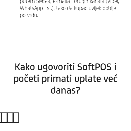
putem SMS-a, e-maila i drugih kanala
(Viber,
WhatsApp i sl.), tako da kupac uvijek dobije
potvrdu.
Kako ugovoriti SoftPOS i
početi primati uplate već
danas?